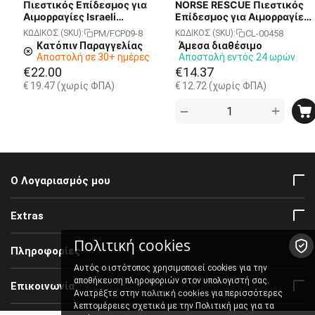
Πιεστικός Επίδεσμος για
NORSE RESCUE Πιεστικός
Αιμορραγίες Israeli
Επίδεσμος για Αιμορραγίες
Emergency Bandage 8" FCP-
Trauma Bandage 8"
PM/FCP09-8
CL-00458
ΚΩΔΙΚΟΣ (SKU):
ΚΩΔΙΚΟΣ (SKU):
09 || 30cm x 30cm
Abdominal || 30cm x 30cm
Κατόπιν Παραγγελίας
Άμεσα διαθέσιμο
Αποστολή σε 30+ ημέρες
Αποστολή εντός 24 ωρών
€
22.00
€
14.37
€
19.47
(χωρίς ΦΠΑ)
€
12.72
(χωρίς ΦΠΑ)
+
−
Ο Λογαριασμός μου
Extras
Πολιτική cookies
Πληροφορίες
Αυτός ο ιστότοπος χρησιμοποιεί cookies για την
αποθήκευση πληροφοριών στον υπολογιστή σας.
Επικοινωνία
πολιτική cookies
Ανατρέξτε στην
για περισσότερες
λεπτομέρειες σχετικά με την Πολιτική μας για τα