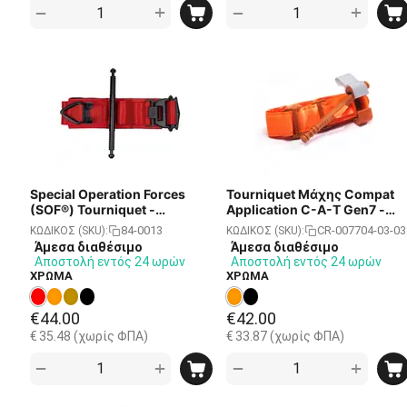
+
+
−
−
Special Operation Forces
Tourniquet Μάχης Compat
(SOF®) Tourniquet -
Application C-A-T Gen7 -
Generation 5 - Ιμάντας
Ιμάντας Ίσχαιμης Περίδεση
84-0013
CR-007704-03-03
ΚΩΔΙΚΟΣ (SKU):
ΚΩΔΙΚΟΣ (SKU):
Ίσχαιμης Περίδεσης - RED
- Πορτοκαλί
Άμεσα διαθέσιμο
Άμεσα διαθέσιμο
CROSS
Αποστολή εντός 24 ωρών
Αποστολή εντός 24 ωρών
ΧΡΩΜΑ
ΧΡΩΜΑ
€
44.00
€
42.00
€
35.48
(χωρίς ΦΠΑ)
€
33.87
(χωρίς ΦΠΑ)
+
+
−
−