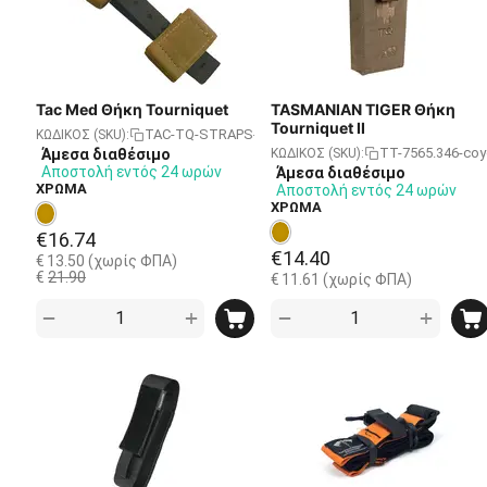
Tac Med Θήκη Tourniquet
TASMANIAN TIGER Θήκη
Tourniquet II
TAC-TQ-STRAPS-TAN
ΚΩΔΙΚΟΣ (SKU):
TT-7565.346-coy
Άμεσα διαθέσιμο
ΚΩΔΙΚΟΣ (SKU):
Αποστολή εντός 24 ωρών
Άμεσα διαθέσιμο
ΧΡΩΜΑ
Αποστολή εντός 24 ωρών
ΧΡΩΜΑ
€
16.74
€
14.40
€
13.50
(χωρίς ΦΠΑ)
€
21.90
€
11.61
(χωρίς ΦΠΑ)
+
+
−
−