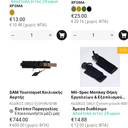
Αποστολή εντός 24 ωρών
ΧΡΩΜΑ
ΧΡΩΜΑ
€
25.00
€
13.00
€
20.16
(χωρίς ΦΠΑ)
€
10.48
(χωρίς ΦΠΑ)
+
+
−
−
-12%
SAM Tourniquet Κοιλιακής
Mil-Spec Monkey Θήκη
Αορτής
Εργαλείων & Εξοπλισμού
Πολλαπλών Χρήσεων
SP/IN/929B
msm-pouch-0001
ΚΩΔΙΚΟΣ (SKU):
ΚΩΔΙΚΟΣ (SKU):
Κατόπιν Παραγγελίας
Άμεσα διαθέσιμο
Επικοινωνήστε μαζί μας
Αποστολή εντός 24 ωρών
€
744.00
€
14.88
€
600.00
(χωρίς ΦΠΑ)
€
12.00
(χωρίς ΦΠΑ)