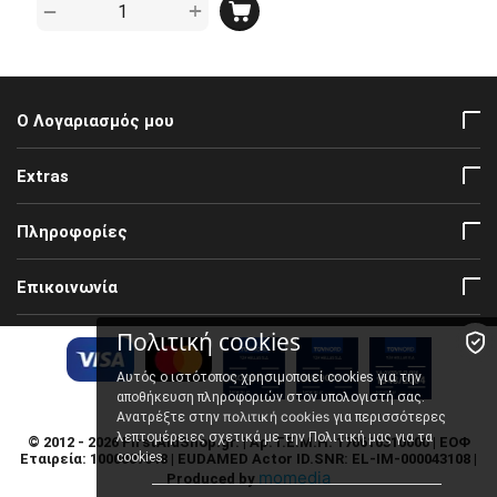
+
−
Ο Λογαριασμός μου
Extras
Πληροφορίες
Επικοινωνία
Πολιτική cookies
Αυτός ο ιστότοπος χρησιμοποιεί cookies για την
αποθήκευση πληροφοριών στον υπολογιστή σας.
πολιτική cookies
Ανατρέξτε στην
για περισσότερες
λεπτομέρειες σχετικά με την Πολιτική μας για τα
© 2012 - 2026 FirstAidShop.gr. | Αρ. Γ.Ε.Μ.Η: 170610310000 | ΕΟΦ
cookies.
Εταιρεία: 1000007048 | EUDAMED Actor ID.SNR: EL-IM-000043108 |
momedia
Produced by