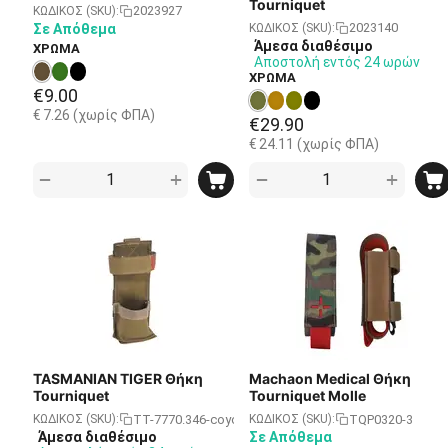
Tourniquet
2023927
ΚΩΔΙΚΟΣ (SKU):
2023140
Σε Απόθεμα
ΚΩΔΙΚΟΣ (SKU):
Άμεσα διαθέσιμο
ΧΡΩΜΑ
Αποστολή εντός 24 ωρών
ΧΡΩΜΑ
€
9.00
€
7.26
(χωρίς ΦΠΑ)
€
29.90
€
24.11
(χωρίς ΦΠΑ)
+
+
−
−
TASMANIAN TIGER Θήκη
Machaon Medical Θήκη
Tourniquet
Tourniquet Molle
TT-7770.346-coyote-brown
TQP0320-3
ΚΩΔΙΚΟΣ (SKU):
ΚΩΔΙΚΟΣ (SKU):
Άμεσα διαθέσιμο
Σε Απόθεμα