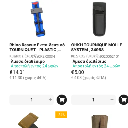
Rhino Rescue
Εκπαιδευτικό
ΘΗΚΗ TOURNIQUE MOLLE
TOURNIQUET - PLASTIC,
SYSTEM , 34958
BLUE/TRAINING
CPZX0034
9020052101
ΚΩΔΙΚΟΣ (SKU):
ΚΩΔΙΚΟΣ (SKU):
Άμεσα διαθέσιμο
Άμεσα διαθέσιμο
Αποστολή εντός 24 ωρών
Αποστολή εντός 24 ωρών
€
14.01
€
5.00
€
11.30
(χωρίς ΦΠΑ)
€
4.03
(χωρίς ΦΠΑ)
+
+
−
−
-24%