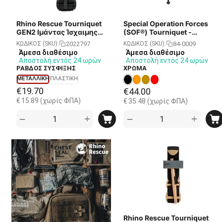
Rhino Rescue Tourniquet
Special Operation Forces
GEN2 Ιμάντας Ίσχαιμης
(SOF®) Tourniquet -
Περίδεσης - Μεταλλική
Generation 5 - Ιμάντας
2022797
84-0009
ΚΩΔΙΚΟΣ (SKU):
ΚΩΔΙΚΟΣ (SKU):
Ράβδος Σύσφιξης
Ίσχαιμης Περίδεσης -
Άμεσα διαθέσιμο
Άμεσα διαθέσιμο
BLACK
Αποστολή εντός 24 ωρών
Αποστολή εντός 24 ωρών
ΡΑΒΔΟΣ ΣΥΣΦΙΞΗΣ
ΧΡΩΜΑ
ΜΕΤΑΛΛΙΚΗ
ΠΛΑΣΤΙΚΗ
€
19.70
€
44.00
€
15.89
(χωρίς ΦΠΑ)
€
35.48
(χωρίς ΦΠΑ)
+
+
−
−
Rhino Rescue Tourniquet