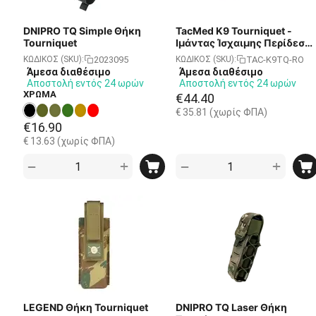
DNIPRO TQ Simple Θήκη
TacMed K9 Tourniquet -
Tourniquet
Ιμάντας Ίσχαιμης Περίδεση
για Σκύλους και Ζώα
2023095
TAC-K9TQ-RO
ΚΩΔΙΚΟΣ (SKU):
ΚΩΔΙΚΟΣ (SKU):
Άμεσα διαθέσιμο
Άμεσα διαθέσιμο
Αποστολή εντός 24 ωρών
Αποστολή εντός 24 ωρών
ΧΡΩΜΑ
€
44.40
€
35.81
(χωρίς ΦΠΑ)
€
16.90
€
13.63
(χωρίς ΦΠΑ)
+
+
−
−
LEGEND Θήκη Tourniquet
DNIPRO TQ Laser Θήκη