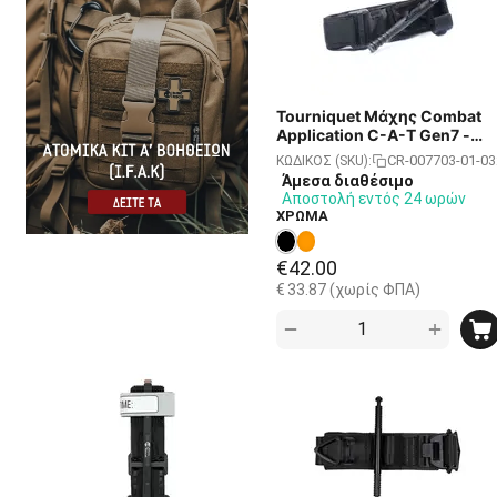
Tourniquet Μάχης Combat
Application C-A-T Gen7 -
Ιμάντας Ίσχαιμης Περίδεση
CR-007703-01-03
ΚΩΔΙΚΟΣ (SKU):
- Μαύρο
Άμεσα διαθέσιμο
Αποστολή εντός 24 ωρών
ΧΡΩΜΑ
€
42.00
€
33.87
(χωρίς ΦΠΑ)
+
−