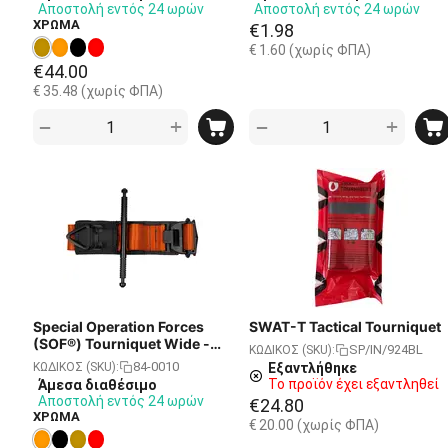
Αποστολή εντός 24 ωρών
Αποστολή εντός 24 ωρών
ΧΡΩΜΑ
€
1.98
€
1.60
(χωρίς ΦΠΑ)
€
44.00
€
35.48
(χωρίς ΦΠΑ)
+
+
−
−
Special Operation Forces
SWAT-T Tactical Tourniquet
(SOF®) Tourniquet Wide -
SP/IN/924BL
ΚΩΔΙΚΟΣ (SKU):
Generation 5 - Ιμάντας
84-0010
ΚΩΔΙΚΟΣ (SKU):
Εξαντλήθηκε
Ίσχαιμης Περίδεσης -
Το προϊόν έχει εξαντληθεί
Άμεσα διαθέσιμο
ORANGE
Αποστολή εντός 24 ωρών
€
24.80
ΧΡΩΜΑ
€
20.00
(χωρίς ΦΠΑ)