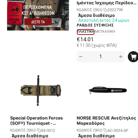
Ιμάντας Ίσχαιμης Περίδεση
- Πλαστική Ράβδος
2022798
ΚΩΔΙΚΟΣ (SKU):
Σύσφιξης
Άμεσα διαθέσιμο
Αποστολή εντός 24 ωρών
ΡΑΒΔΟΣ ΣΥΣΦΙΞΗΣ
ΠΛΑΣΤΙΚΗ
ΜΕΤΑΛΛΙΚΗ
€
14.01
€
11.30
(χωρίς ΦΠΑ)
+
−
Special Operation Forces
NORSE RESCUE Ανεξίτηλος
(SOF®) Tourniquet -
Μαρκαδόρος
Generation 5 - Ιμάντας
84-0012
AC-0034-AP
ΚΩΔΙΚΟΣ (SKU):
ΚΩΔΙΚΟΣ (SKU):
Ίσχαιμης Περίδεσης - TAN
Άμεσα διαθέσιμο
Άμεσα διαθέσιμο