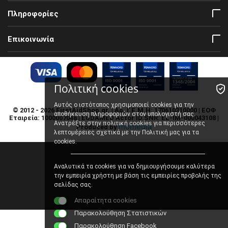
Πληροφορίες
Επικοινωνία
Πολιτική cookies
Αυτός ο ιστότοπος χρησιμοποιεί cookies για την
© 2012 - 2026 FirstAidShop.gr. | Αρ. Γ.Ε.Μ.Η: 170610310000 | ΕΟΦ
αποθήκευση πληροφοριών στον υπολογιστή σας.
Εταιρεία: 1000007048 | EUDAMED Actor ID.SNR: EL-IM-000043108 |
πολιτική cookies
Ανατρέξτε στην
για περισσότερες
momedia
Produced by
λεπτομέρειες σχετικά με την Πολιτική μας για τα
cookies.
Αναλυτικά τα cookies για να δημιουργήσουμε καλύτερα
την εμπειρία χρήστη με βάση τις εμπειρίες προβολής της
σελίδας σας.
Απαραίτητα cookies
Παρακολούθηση Στατιστικών
Παρακολούθηση Facebook