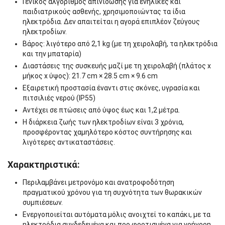
Γενικός αλγόριθμος απινίδωσης για ενήλικες και
παιδιατρικούς ασθενής, χρησιμοποιώντας τα ίδια
ηλεκτρόδια. Δεν απαιτείται η αγορά επιπλέον ζεύγους
ηλεκτροδίων.
Βάρος: λιγότερο από 2,1 kg (με τη χειρολαβή, τα ηλεκτρόδια
και την μπαταρία)
Διαστάσεις της συσκευής μαζί με τη χειρολαβή (πλάτος x
μήκος x ύψος): 21.7 cm × 28.5 cm × 9.6 cm
Εξαιρετική προστασία έναντι στις σκόνες, υγρασία και
πιτσιλιές νερού (IP55)
Αντέχει σε πτώσεις από ύψος έως και 1,2 μέτρα.
Η διάρκεια ζωής των ηλεκτροδίων είναι 3 χρόνια,
προσφέροντας χαμηλότερο κόστος συντήρησης και
λιγότερες αντικαταστάσεις.
Χαρακτηριστικά:
Περιλαμβάνει μετρονόμο και ανατροφοδότηση
πραγματικού χρόνου για τη συχνότητα των θωρακικών
συμπιέσεων.
Ενεργοποιείται αυτόματα μόλις ανοιχτεί το καπάκι, με τα
ηλεκτρόδια συνδεδεμένα και προ φορτισμένα για γρήγορη