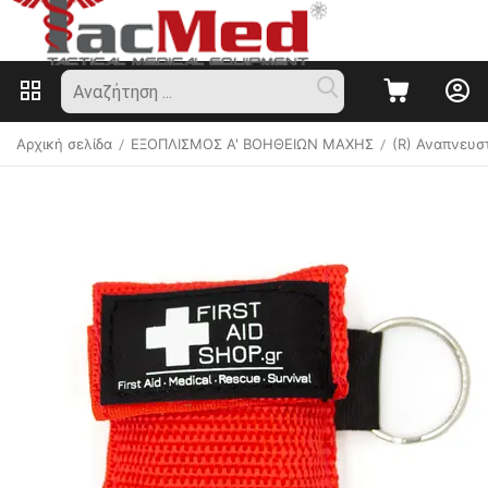
Αρχική σελίδα
ΕΞΟΠΛΙΣΜΟΣ Α' ΒΟΗΘΕΙΩΝ ΜΑΧΗΣ
(R) Αναπνευσ
/
/