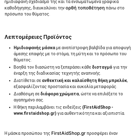
ημιδιαφανή σχεδιασμό της και τα ενσωματωμένα γραφικά
ορθή τοποθέτηση
καθοδήγησης, διευκολύνει την
πάνω στο
πρόσωπο του θύματος.
Λεπτομέρειες Προϊόντος
Ημιδιαφανής μάσκα
με ανεπίστροφη βαλβίδα για αποφυγή
άμεσης επαφής με το στόμα, τη μύτη και το πρόσωπο του
θύματος.
Βοηθά τον διασώστη να ξεπεράσει κάθε
δισταγμό
για την
έναρξη της διαδικασίας τεχνητής αναπνοής.
Διατίθεται σε
ανθεκτική και καλαίσθητη θήκη μπρελόκ
,
εξασφαλίζοντας προστασία και ευκολία μεταφοράς.
Διαθέσιμη σε
διάφορα χρώματα
, ώστε να επιλέξετε το
αγαπημένο σας.
Η θήκη περιλαμβάνει τις ενδείξεις
(FirstAidShop -
www.firstaidshop.gr)
για αυθεντικότητα και αξιοπιστία.
FirstAidShop.gr
Η μάσκα προσώπου της
προσφέρει έναν