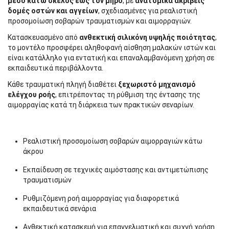
μέσο κάτω σκέλος έως τον μηρό
, με
ανατομικά ακριβείς
δομές οστών και αγγείων
, σχεδιασμένες για ρεαλιστική
προσομοίωση σοβαρών τραυματισμών και αιμορραγιών.
Κατασκευασμένο από
ανθεκτική σιλικόνη υψηλής ποιότητας
,
το μοντέλο προσφέρει αληθοφανή αίσθηση μαλακών ιστών και
είναι κατάλληλο για εντατική και επαναλαμβανόμενη χρήση σε
εκπαιδευτικά περιβάλλοντα.
Κάθε τραυματική πληγή διαθέτει
ξεχωριστό μηχανισμό
ελέγχου ροής
, επιτρέποντας τη ρύθμιση της έντασης της
αιμορραγίας κατά τη διάρκεια των πρακτικών σεναρίων.
Ρεαλιστική προσομοίωση σοβαρών αιμορραγιών κάτω
άκρου
Εκπαίδευση σε τεχνικές αιμόστασης και αντιμετώπισης
τραυματισμών
Ρυθμιζόμενη ροή αιμορραγίας για διαφορετικά
εκπαιδευτικά σενάρια
Ανθεκτική κατασκευή για επαγγελματική και συχνή χρήση