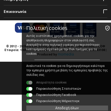
Επικοινωνία
Πολιτική cookies
Αυτός ο ιστότοπος χρησιμοποιεί cookies για την
αποθήκευση πληροφοριών στον υπολογιστή σας.
πολιτική cookies
Ανατρέξτε στην
για περισσότερες
© 2012 - 2026 FirstAidShop.gr. | Αρ. Γ.Ε.Μ.Η: 170610310000 | ΕΟΦ
λεπτομέρειες σχετικά με την Πολιτική μας για τα
Εταιρεία: 1000007048 | EUDAMED Actor ID.SNR: EL-IM-000043108 |
momedia
cookies.
Produced by
Αναλυτικά τα cookies για να δημιουργήσουμε καλύτερα
την εμπειρία χρήστη με βάση τις εμπειρίες προβολής της
σελίδας σας.
Απαραίτητα cookies
Παρακολούθηση Στατιστικών
Παρακολούθηση Facebook
Παρακολούθηση Μάρκετινγκ
Αποδοχή όλων