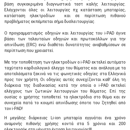
βάση συγκεκριμένα διαγνωστικά τεστ καλής λειτουργίας.
Ελέγχονται όλες οι λειτουργίες πχ κατάσταση μπαταρίας,
κατάσταση ηλεκτροδίων και σε περίπτωση πιθανού
προβλήματος εκπέμπεται σήμα δυσλειτουργίας.
Ο προγραμματισμός οδηγιών και λειτουργίας του i-PAD έγινε
βάσει των τελευταίων οδηγιών και πρωτοκόλλων για την
απινίδωση (ERC) ενώ διαθέτει δυνατότητες αναβαθμίσεων σε
περίπτωση που χρειαστεί.
Με την τοποθέτηση των ηλεκτροδίων ο i-PAD εκτελεί αυτόματο
ταχύτατο καρδιολογικό έλεγχο του θύματος και ανάλογα με τα
αποτελέσματα ξεκινά να τις φωνητικές οδηγίες στα Ελληνικά
προς τον χρήστη. Οι οδηγίες αυτές συνεχίζονται καθ’ όλη τη
διάρκεια της διαδικασίας κατά την οποία ο i-PAD εκτελεί
ελέγχους των ζωτικών λειτουργιών του θύματος. Επί της
ουσίας ο χρήστης τοποθετεί τα ηλεκτρόδια στο θύμα και εν
συνεχεία πατά το κουμπί απινίδωσης όποτε του ζητηθεί από
τον i-PAD!
Η μεγάλης διάρκειας Li-ion μπαταρία εγγυάται ένα χρόνο
αναμονής πιθανής χρήσης κοντά στα 5 χρόνια και 200
ηλεκτροσόκ στη μέγιστη ένταση λειτουργίας!!!