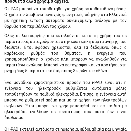
πρόσθετα άλλα χρήσιμα αρχεία.
O i-PAD μπορεί να τοποθετηθεί για χρήση σε κάθε πιθανό μέρος.
Ο χρήστης λαμβάνει συνεχείς φωνητικές οδηγίες στα Ελληνικά
με ηχητική ένταση αυτόματα ρυθμιζόμενη, ανάλογα με τον
θόρυβο του περιβάλλοντος χώρου.
Όλες οι λειτουργίες που εκτελούνται κατά τη χρήση του σε
περιστατικό, καταγράφονται στην εσωτερική κάρτα μνήμης που
διαθέτει. Έτσι εφόσον χρειαστεί, όλα τα δεδομένα, όπως ο
καρδιακός ρυθμός του θύματος, η ενέργεια που
χρησιμοποιήθηκε, ο χρόνος κλπ μπορούν να ανακληθούν για
περαιτέρω ανάλυση. Μπορεί να καταγράψει και να κρατήσει στη
μνήμη έως 5 περιστατικά διάρκειας 3 ωρών το καθένα.
Ένα μοναδικό χαρακτηριστικό προσόν του i-PAD είναι ότι η
ενέργεια του ηλεκτροσόκ ρυθμίζεται αυτόματα μόλις
τοποθετηθούν τα παιδικά ηλεκτρόδια. Επίσης, η ενέργεια αυτή
μπορεί να ρυθμιστεί ακόμη και με τη χρήση των ηλεκτροδίων
ενηλίκων. Έτσι μπορεί να χρησιμοποιηθεί και σε παιδιά με
ηλεκτρόδια ενηλίκων σε περίπτωση που αυτά δεν είναι
διαθέσιμα.
Ο i-PAD εκτελεί αυτόματα σε ημερήσια, εβδομαδιαία και μηνιαία