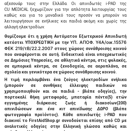
αξεσουάρ τους στην Ελλάδα. Οι απινιδωτές i-PAD της
CU MEDICAL ξεχωρίζουν για την απλότητα λειτουργίας τους
καθώς και για το μοναδικό τους προσόν να μπορούν να
λειτουργήσουν σε ενήλικες και παιδιά ακόμη και χωρίς της
αλλαγή ηλεκτροδίων.
Θυμίζουμε ότι η χρήση Αυτόματου Εξωτερικού Απινιδωτή
ΥΠ. ΑΠΟΦ. Υ4Α/οικ.15576
κατέστει ΥΠΟΧΡΕΩΤΙΚΗ με την
ΦΕΚ 219/τΒ/22.2.2007
στους χώρους συνάθροισης κοινού
που αναφέρονται σε αυτή. Ενδεικτικά είναι υποχρεωτικός
σε Δημόσιες Υπηρεσίες, σε αθλητικά κέντρα, στις φυλακές,
σε εμπορικά κέντρα, σε ξενοδοχεία, σε αεροπλάνα, σε
σχολεία και γενικότερα σε χώρους συνάθροισης κοινού.
Η τιμή περιλαμβάνει ένα ζεύγος ηλεκτροδίων ενήλικα
(μπορούν σε συνθήκες έλλειψης παιδικών να
χρησιμοποιηθούν και σε παιδιά - βλέπε οδηγίες), την
πορτοκαλί θήκη μεταφοράς, μπαταρία πέντε(5) ετών
εγγυημένης διάρκειας ζωής ή διακοσίων(200)
απινιδώσεων
και ένα κιτ απινίδωσης ΔΩΡΟ
(βλέπε
φωτογραφία προϊόντος). Κάθε απινιδωτής i-PAD που
διακινεί το FirstAidShop.gr συνοδεύεται επίσης από CD με
αναλυτικές οδηγίες στην Ελληνική γλώσσα καθώς και