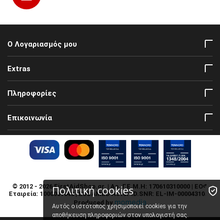
Ο Λογαριασμός μου
Extras
Πληροφορίες
Επικοινωνία
© 2012 - 2026 FirstAidShop.gr. | Αρ. Γ.Ε.Μ.Η: 170610310000 | ΕΟΦ
Πολιτική cookies
Εταιρεία: 1000007048 | EUDAMED Actor ID.SNR: EL-IM-000043108 |
momedia
Produced by
Αυτός ο ιστότοπος χρησιμοποιεί cookies για την
αποθήκευση πληροφοριών στον υπολογιστή σας.