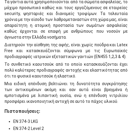
Τα γάντια αυτά χρησιμοποιούνται από τα σώματα ασφαλείας, το
μάχιμο προσωπικό καθώς και τους εργαζόμενους σε εταιρείες
security, ψησταριές και διανομείς τροφίμων. Τα τελευταία
χρόνια με την είσοδο των λαθρομεταναστών στη χώρα μας, είναι
απαραίτητη η ατομική προστασία των σωμάτων ασφαλείας
καθώς έρχονται σε επαφή με ανθρώπους που νοσούν με
άγνωστα στην Ελλάδα νοσήματα.
Διατηρούν την αίσθηση της αφής, είναι χωρίς πούδρα και Latex
Free και κατασκευάζονται σύμφωνα με τις Ευρωπαϊκές
προδιαγραφές ιατρικών εξεταστικών γαντιών (EN455 1,2,3 & 4).
Το συνθετικό καουτσούκ από το οποίο κατασκευάζονται έχει
πολύ καλύτερες προδιαγραφές αντοχής και ελαστικότητας από
ότι το φυσικό καουτσούκ ή ελαστικό.
Μια ειδική επένδυση βελτιώνει τη δυνατότητα συγκράτησης
των αντικειμένων ακόμη και εαν αυτά είναι βρεγμένα ή
εμποτισμένα με λιπαντική ουσία, ενώ η επένδυση νιτριλίου
προσφέρει ικανοποιητική αντοχή σε αυτό το πάχος υλικού.
Πιστοποιήσεις:
EN 374-3 LKG
EN 374-2 Level 2