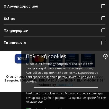
Ο Λογαριασμός μου
Extras
Πληροφορίες
Επικοινωνία
Πολιτική cookies
Αυτός ο ιστότοπος χρησιμοποιεί cookies για την
αποθήκευση πληροφοριών στον υπολογιστή σας.
πολιτική cookies
Ανατρέξτε στην
για περισσότερες
© 2012 - 2026 FirstAidShop.gr. | Αρ. Γ.Ε.Μ.Η: 170610310000 | ΕΟΦ
λεπτομέρειες σχετικά με την Πολιτική μας για τα
Εταιρεία: 1000007048 | EUDAMED Actor ID.SNR: EL-IM-000043108 |
cookies.
momedia
Produced by
Αναλυτικά τα cookies για να δημιουργήσουμε καλύτερα
την εμπειρία χρήστη με βάση τις εμπειρίες προβολής της
σελίδας σας.