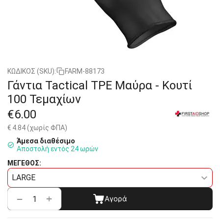
ΚΩΔΙΚΟΣ (SKU):
FARM-88173
Γάντια Tactical TPE Μαύρα - Κουτί
100 Τεμαχίων
€
6.00
€
4.84
(χωρίς ΦΠΑ)
Άμεσα διαθέσιμο
Αποστολή εντός 24 ωρών
ΜΕΓΕΘΟΣ:
+
−
Αγορά